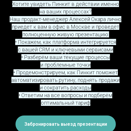
Хотите увидеть Пинкит в действии именно
на ваших процессах?
Наш продакт-менеджер Алексей Окара лично
приедет к вам в офис в Москве и проведёт
полноценную живую презентацию:
• Покажем, как платформа интегрируется
с вашей CRM и ключевыми сервисами
• Разберём ваши текущие процессы
и проблемные точки
• Продемонстрируем, как Пинкит поможет
автоматизировать рутину, поднять продажи
и сократить расходы
• Ответим на все вопросы и подберём
оптимальный тариф
Забронировать выезд презентации